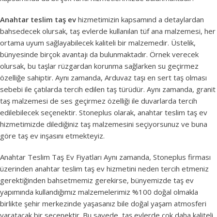
Anahtar teslim taş ev
hizmetimizin kapsamınd a detaylardan
bahsedecek olursak, taş evlerde kullanılan tüf ana malzemesi, her
ortama uyum sağlayabilecek kaliteli bir malzemedir. Üstelik,
bünyesinde birçok avantajı da bulunmaktadır. Örnek verecek
olursak, bu taşlar rüzgardan korunma sağlarken su geçirmez
özelliğe sahiptir. Aynı zamanda, Arduvaz taşı en sert taş olması
sebebi ile çatılarda tercih edilen taş türüdür. Aynı zamanda, granit
taş malzemesi de ses geçirmez özelliği ile duvarlarda tercih
edilebilecek seçenektir. Stoneplus olarak, anahtar teslim taş ev
hizmetimizde dilediğiniz taş malzemesini seçiyorsunuz ve buna
göre taş ev inşasını etmekteyiz.
Anahtar Teslim Taş Ev Fiyatları Aynı zamanda, Stoneplus firması
üzerinden anahtar teslim taş ev hizmetini neden tercih etmeniz
gerektiğinden bahsetmemiz gerekirse, bünyemizde taş ev
yapımında kullandığımız malzemelerimiz %100 doğal olmakla
birlikte şehir merkezinde yaşasanız bile doğal yaşam atmosferi
yaratacak bir seçenektir. Bu sayede, taş evlerde çok daha kaliteli