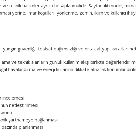
lar ve teknik hacimler ayrıca hesaplanmalıdır. Sayfadaki model; mimari
ması yerine, imar koşulları, yönlenme, zemin, iklim ve kullanıcı ihti
 yangın güvenliği, tesisat bağımsızlığı ve ortak altyapı kararları ne
lama ve teknik alanların günlük kullanım akışı birlikte değerlendirilme
l havalandırma ve enerji kullanımı dikkate alınarak konumlandırılm
n incelemesi
unun netleştirilmesi
nasyonu
teknik şartnameye bağlanması
je bazında planlanması