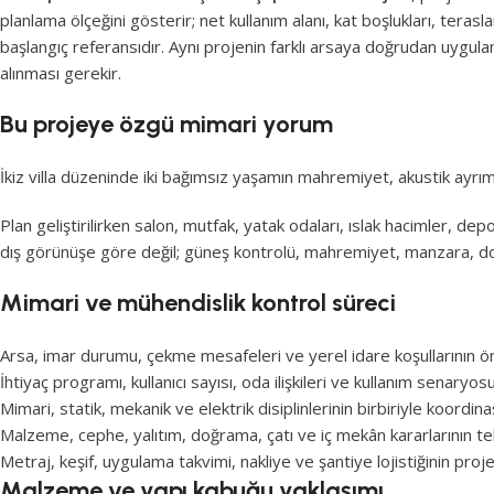
planlama ölçeğini gösterir; net kullanım alanı, kat boşlukları, teras
başlangıç referansıdır. Aynı projenin farklı arsaya doğrudan uygulan
alınması gerekir.
Bu projeye özgü mimari yorum
İkiz villa düzeninde iki bağımsız yaşamın mahremiyet, akustik ayrım,
Plan geliştirilirken salon, mutfak, yatak odaları, ıslak hacimler, depo
dış görünüşe göre değil; güneş kontrolü, mahremiyet, manzara, doğa
Mimari ve mühendislik kontrol süreci
Arsa, imar durumu, çekme mesafeleri ve yerel idare koşullarının ö
İhtiyaç programı, kullanıcı sayısı, oda ilişkileri ve kullanım senaryos
Mimari, statik, mekanik ve elektrik disiplinlerinin birbiriyle koordi
Malzeme, cephe, yalıtım, doğrama, çatı ve iç mekân kararlarının 
Metraj, keşif, uygulama takvimi, nakliye ve şantiye lojistiğinin pro
Malzeme ve yapı kabuğu yaklaşımı