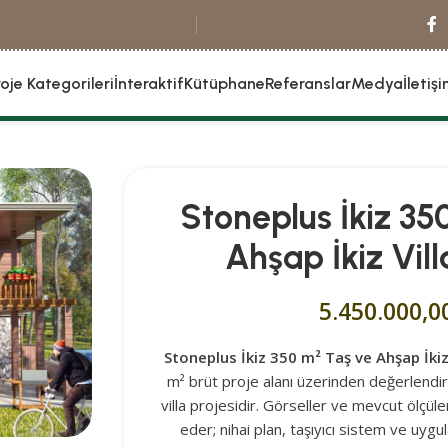
roje Kategorileri
İnteraktif
Kütüphane
Referanslar
Medya
İletiş
Stoneplus İkiz 35
Ahşap İkiz Vill
5.450.000,0
Stoneplus İkiz 350 m² Taş ve Ahşap İkiz 
m² brüt proje alanı üzerinden değerlendirile
villa projesidir. Görseller ve mevcut ölçüle
eder; nihai plan, taşıyıcı sistem ve uyg