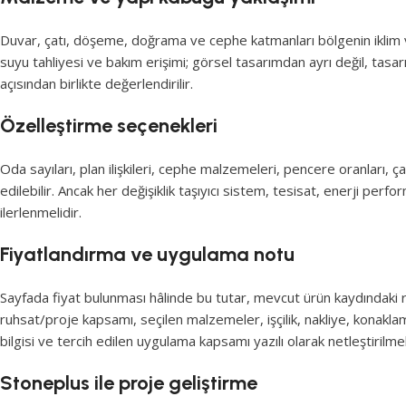
Duvar, çatı, döşeme, doğrama ve cephe katmanları bölgenin iklim ver
suyu tahliyesi ve bakım erişimi; görsel tasarımdan ayrı değil, tas
açısından birlikte değerlendirilir.
Özelleştirme seçenekleri
Oda sayıları, plan ilişkileri, cephe malzemeleri, pencere oranları, ç
edilebilir. Ancak her değişiklik taşıyıcı sistem, tesisat, enerji perf
ilerlenmelidir.
Fiyatlandırma ve uygulama notu
Sayfada fiyat bulunması hâlinde bu tutar, mevcut ürün kaydındaki re
ruhsat/proje kapsamı, seçilen malzemeler, işçilik, nakliye, konakla
bilgisi ve tercih edilen uygulama kapsamı yazılı olarak netleştirilmel
Stoneplus ile proje geliştirme