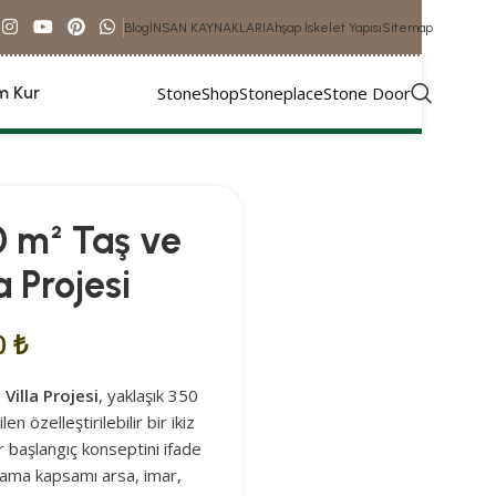
Blog
İNSAN KAYNAKLARI
Ahşap İskelet Yapısı
Sitemap
StoneShop
Stoneplace
Stone Door
im Kur
0 m² Taş ve
a Projesi
0
₺
Villa Projesi
, yaklaşık 350
n özelleştirilebilir bir ikiz
r başlangıç konseptini ifade
ulama kapsamı arsa, imar,