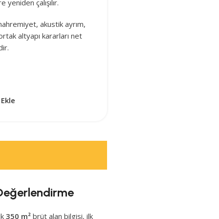
e yeniden çalışılır.
 mahremiyet, akustik ayrım,
ortak altyapı kararları net
ir.
 Ekle
l Değerlendirme
ık
350 m²
brüt alan bilgisi, ilk