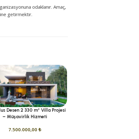
organizasyonuna odaklanır. Amaç,
ine getirmektir.
us Desen 2 330 m² Villa Projesi
Stoneplus Eser 421 m² Anahtar 
– Müşavirlik Hizmeti
9.000.000,00
₺
7.500.000,00
₺