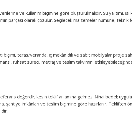
ilerine ve kullanım biçimine göre oluşturulmalıdır. Su yalıtımı, ısı
arımın parçası olarak çözülür. Seçilecek malzemeler numune, teknik
atı biçimi, teras/veranda, iç mekân dili ve sabit mobilyalar proje sah
ormansı, ruhsat süreci, metraj ve teslim takvimini etkileyebileceğinde
ferans değerdir; kesin teklif anlamına gelmez. Nihai bedel; uygulam
ma, şantiye imkânları ve teslim biçimine göre hazırlanır. Tekliften 
idir.