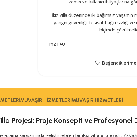
zemin ve kullanıcı ihtiyaçlarına gör
İkiz villa düzeninde iki bağımsız yaşamın
yangın güvenliği, tesisat bağımsızlığı ve 
biçimde çözülmelid
m2
140
Beğendiklerime
ZMETLERI
MÜVAŞIR HIZMETLERI
MÜVAŞIR HIZMETLERI
illa Projesi: Proje Konsepti ve Profesyone
uygulama kapsamında geliştirilebilen bir
ikiz villa projesi
dir. Yaklaş