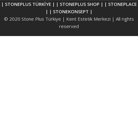
| STONEPLUS TÜRKİYE |
| STONEPLUS SHOP |
| STONEPLACE
|
| STONEKONSEPT |
© 2020 Stone Plus Türkiye | Kent Estetik Merkezi | All rights
reserved