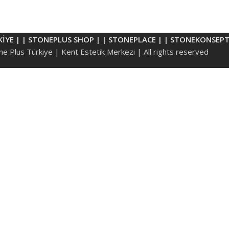
KİYE |
| STONEPLUS SHOP |
| STONEPLACE |
| STONEKONSEPT
e Plus Türkiye | Kent Estetik Merkezi | All rights reserved