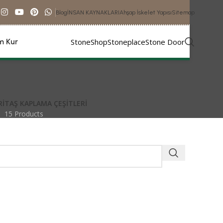
Blog
İNSAN KAYNAKLARI
Ahşap İskelet Yapısı
Sitemap
StoneShop
Stoneplace
Stone Door
im Kur
RI
TAŞ KAPLAMA ÇEŞITLERI
15 Products