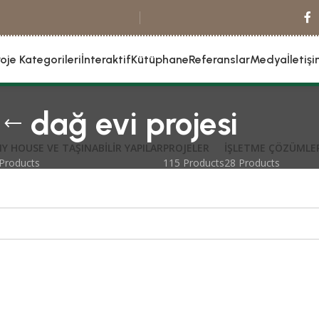
roje Kategorileri
İnteraktif
Kütüphane
Referanslar
Medya
İletiş
dağ evi projesi
NY HOUSE VE TAŞINABILIR YAPILAR
PROJELER
İŞLETME ÇÖZÜMLE
Products
115 Products
28 Products