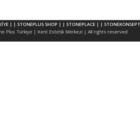
KİYE |
| STONEPLUS SHOP |
| STONEPLACE |
| STONEKONSEPT
e Plus Türkiye | Kent Estetik Merkezi | All rights reserved