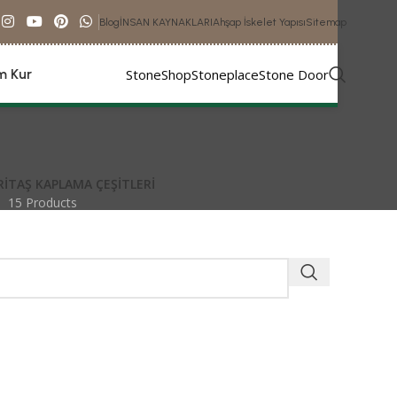
Blog
İNSAN KAYNAKLARI
Ahşap İskelet Yapısı
Sitemap
StoneShop
Stoneplace
Stone Door
im Kur
i
RI
TAŞ KAPLAMA ÇEŞITLERI
15 Products