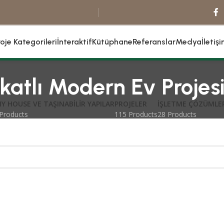
roje Kategorileri
İnteraktif
Kütüphane
Referanslar
Medya
İletiş
katlı Modern Ev Projes
NY HOUSE VE TAŞINABILIR YAPILAR
PROJELER
İŞLETME ÇÖZÜMLE
Products
115 Products
28 Products