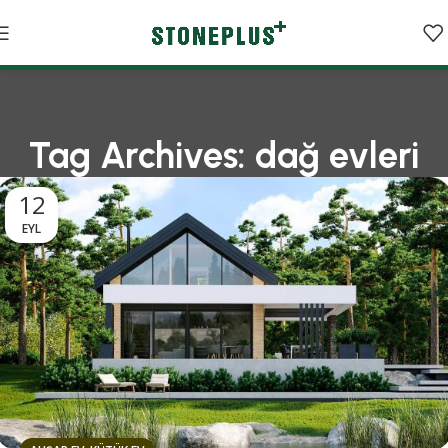
Tag Archives: dağ evleri
12
EYL