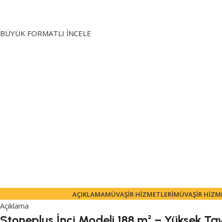
BÜYÜK FORMATLI İNCELE
AÇIKLAMA
MÜVAŞIR HIZMETLERI
MÜVAŞIR HIZM
Açıklama
Stoneplus İnci Modeli 188 m² – Yüksek Tav