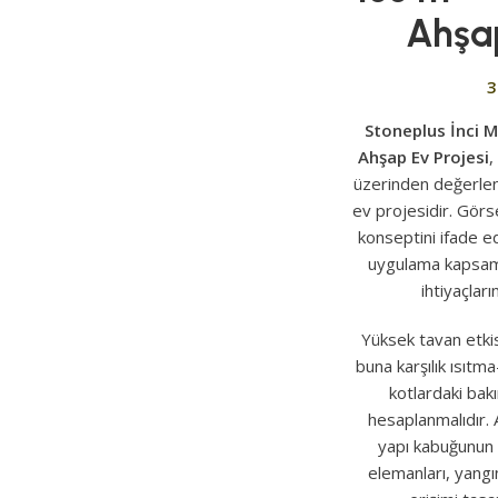
Ahşap
3
Stoneplus İnci 
Ahşap Ev Projesi
,
üzerinden değerlendi
ev projesidir. Görs
konseptini ifade ed
uygulama kapsamı 
ihtiyaçları
Yüksek tavan etkis
buna karşılık ısıtm
kotlardaki bak
hesaplanmalıdır.
yapı kabuğunun 
elemanları, yangı