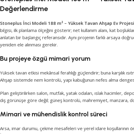
Değerlendirme
Stoneplus İnci Modeli 188 m² – Yüksek Tavan Ahşap Ev Projes
bilgisi, ilk planlama ölçeğini gösterir; net kullanım alanı, kat boşlu
anlatan bir başlangıç referansıdır. Aynı projenin farklı arsaya doğru
yeniden ele alınması gerekir.
Bu projeye özgü mimari yorum
Yüksek tavan etkisi mekânsal ferahlığı güçlendirir; buna karşılık ı
Ahşap sistemde nem kontrolü, yapı kabuğunun nefes alma dengesi, b
Plan geliştirilirken salon, mutfak, yatak odaları, ıslak hacimler, depo
dış görünüşe göre değil; güneş kontrolü, mahremiyet, manzara, doğa
Mimari ve mühendislik kontrol süreci
Arsa, imar durumu, çekme mesafeleri ve yerel idare koşullarının ö