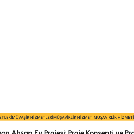
ETLERI
MÜVAŞIR HIZMETLERI
MÜŞAVIRLIK HIZMETI
MÜŞAVIRLIK HIZMETI
an Ahşap Ev Projesi: Proje Konsepti ve Pr