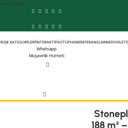
JENI GÖNDER
PROJE KATEGORILERI
İNTERAKTIF
KÜTÜPHANE
REFERANSLAR
MEDYA
İLET
Whatsapp
Müşavirlik Hizmeti
Stonepl
188 m² 