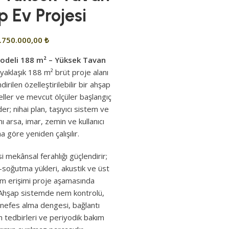
 Ev Projesi
.750.000,00
₺
Modeli 188 m² – Yüksek Tavan
 yaklaşık 188 m² brüt proje alanı
rilen özelleştirilebilir bir ahşap
eller ve mevcut ölçüler başlangıç
er; nihai plan, taşıyıcı sistem ve
arsa, imar, zemin ve kullanıcı
na göre yeniden çalışılır.
i mekânsal ferahlığı güçlendirir;
a-soğutma yükleri, akustik ve üst
ım erişimi proje aşamasında
 Ahşap sistemde nem kontrolü,
nefes alma dengesi, bağlantı
n tedbirleri ve periyodik bakım