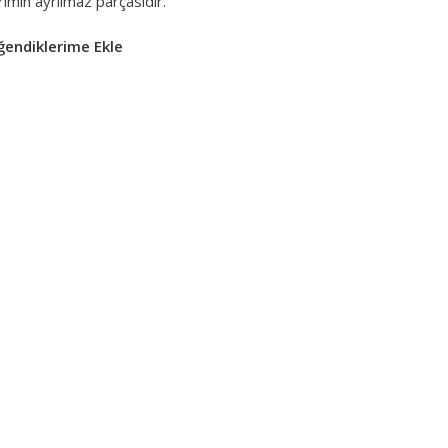
rımın ayrılmaz parçasıdır.
ğendiklerime Ekle