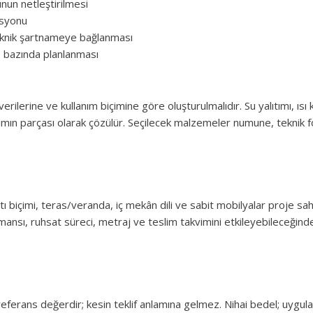
unun netleştirilmesi
nasyonu
teknik şartnameye bağlanması
je bazında planlanması
ilerine ve kullanım biçimine göre oluşturulmalıdır. Su yalıtımı, ısı
arımın parçası olarak çözülür. Seçilecek malzemeler numune, teknik
atı biçimi, teras/veranda, iç mekân dili ve sabit mobilyalar proje sah
ormansı, ruhsat süreci, metraj ve teslim takvimini etkileyebileceğinde
ferans değerdir; kesin teklif anlamına gelmez. Nihai bedel; uygulam