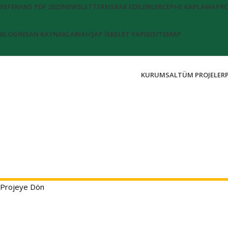
REFERANS PDF 2023
NEWSLETTER
MERAK EDİLENLER
CEPHE KAPLAMA
PRO
BLOG
İNSAN KAYNAKLARI
AHŞAP İSKELET YAPISI
SITEMAP
KURUMSAL
TÜM PROJELER
Projeye Dön