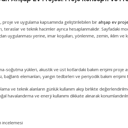
i
, proje ve uygulama kapsamında geliştirilebilen bir
ahşap ev proje
kları, teraslar ve teknik hacimler ayrıca hesaplanmalıdır. Sayfadaki mo
dan uygulanması yerine, imar koşulları, yönlenme, zemin, iklim ve kul
sıtma-soğutma yükleri, akustik ve üst kotlardaki bakım erişimi proje
ağlantı elemanları, yangın tedbirleri ve periyodik bakım erişimi t
lama ve teknik alanların günlük kullanım akışı birlikte değerlendirilme
l havalandırma ve enerji kullanımı dikkate alınarak konumlandırılm
n incelemesi