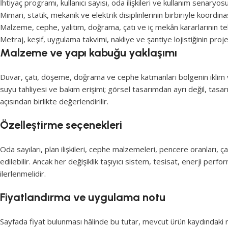
İhtiyaç programı, kullanıcı sayısı, oda ilişkileri ve kullanım senaryos
Mimari, statik, mekanik ve elektrik disiplinlerinin birbiriyle koordi
Malzeme, cephe, yalıtım, doğrama, çatı ve iç mekân kararlarının 
Metraj, keşif, uygulama takvimi, nakliye ve şantiye lojistiğinin pro
Malzeme ve yapı kabuğu yaklaşımı
Duvar, çatı, döşeme, doğrama ve cephe katmanları bölgenin iklim ver
suyu tahliyesi ve bakım erişimi; görsel tasarımdan ayrı değil, tas
açısından birlikte değerlendirilir.
Özelleştirme seçenekleri
Oda sayıları, plan ilişkileri, cephe malzemeleri, pencere oranları, ç
edilebilir. Ancak her değişiklik taşıyıcı sistem, tesisat, enerji perf
ilerlenmelidir.
Fiyatlandırma ve uygulama notu
Sayfada fiyat bulunması hâlinde bu tutar, mevcut ürün kaydındaki re