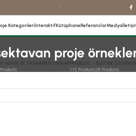
roje Kategorileri
İnteraktif
Kütüphane
Referanslar
Medya
İletiş
ektavan proje örnekler
NY HOUSE VE TAŞINABILIR YAPILAR
PROJELER
İŞLETME ÇÖZÜMLE
Products
115 Products
28 Products