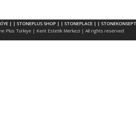
KİYE |
| STONEPLUS SHOP |
| STONEPLACE |
| STONEKONSEPT
e Plus Türkiye | Kent Estetik Merkezi | All rights reserved