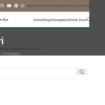
Blog
İNSAN KAYNAKLARI
Ahşap İskelet Yapısı
Sitemap
StoneShop
Stoneplace
Stone Door
im Kur
i
RI
TAŞ KAPLAMA ÇEŞITLERI
15 Products