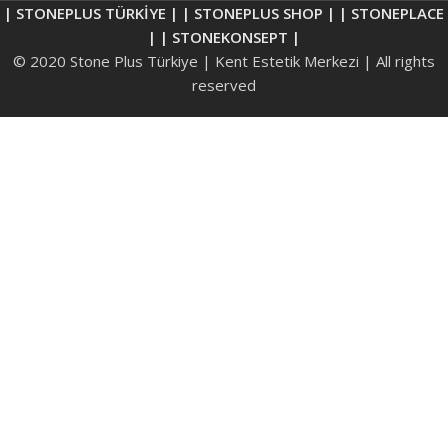
| STONEPLUS TÜRKİYE |
| STONEPLUS SHOP |
| STONEPLACE
|
| STONEKONSEPT |
© 2020 Stone Plus Türkiye | Kent Estetik Merkezi | All rights
reserved