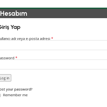
Hesabım
Giriş Yap
*
ullanıcı adı veya e-posta adresi
*
assword
Log in
ost your password?
Remember me