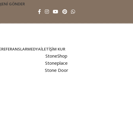
JENI GÖNDER
E
REFERANSLAR
MEDYA
İLETIŞIM KUR
StoneShop
Stoneplace
Stone Door