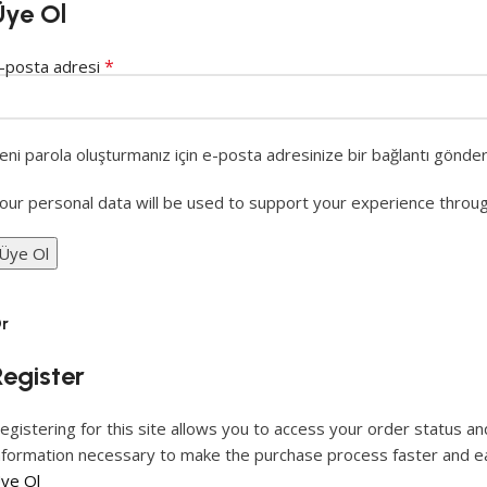
Üye Ol
*
-posta adresi
eni parola oluşturmanız için e-posta adresinize bir bağlantı gönder
our personal data will be used to support your experience throu
Üye Ol
r
Register
egistering for this site allows you to access your order status and 
nformation necessary to make the purchase process faster and ea
ye Ol