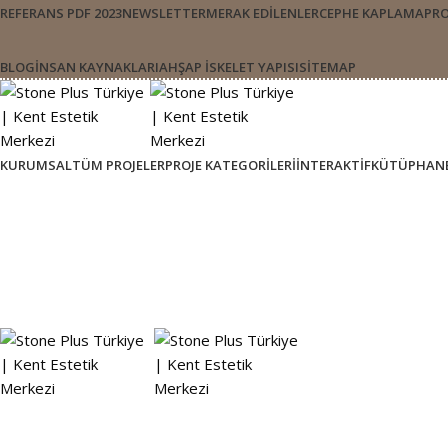
REFERANS PDF 2023
NEWSLETTER
MERAK EDİLENLER
CEPHE KAPLAMA
PRO
BLOG
İNSAN KAYNAKLARI
AHŞAP İSKELET YAPISI
SITEMAP
KURUMSAL
TÜM PROJELER
PROJE KATEGORILERI
İNTERAKTIF
KÜTÜPHAN