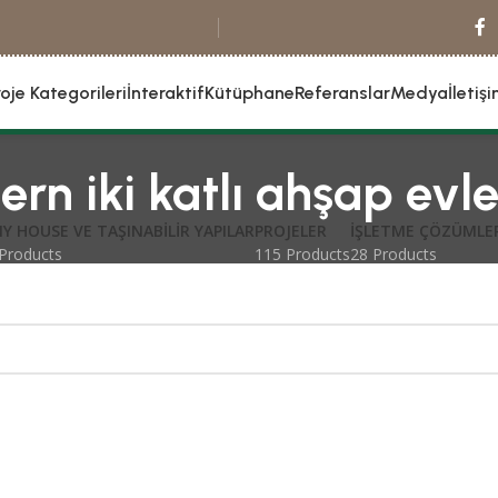
roje Kategorileri
İnteraktif
Kütüphane
Referanslar
Medya
İletiş
rn iki katlı ahşap evle
NY HOUSE VE TAŞINABILIR YAPILAR
PROJELER
İŞLETME ÇÖZÜMLE
Products
115 Products
28 Products