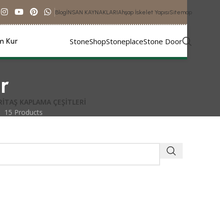
Blog
İNSAN KAYNAKLARI
Ahşap İskelet Yapısı
Sitemap
StoneShop
Stoneplace
Stone Door
im Kur
r
RI
TAŞ KAPLAMA ÇEŞITLERI
15 Products