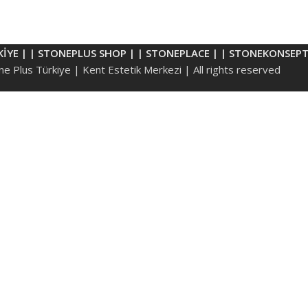
KİYE |
| STONEPLUS SHOP |
| STONEPLACE |
| STONEKONSEPT
e Plus Türkiye | Kent Estetik Merkezi | All rights reserved