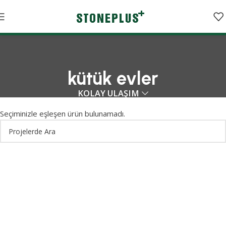
kütük evler
KOLAY ULAŞIM
Seçiminizle eşleşen ürün bulunamadı.