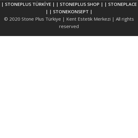
| STONEPLUS TÜRKİYE |
| STONEPLUS SHOP |
| STONEPLACE
|
| STONEKONSEPT |
© 2020 Stone Plus Türkiye | Kent Estetik Merkezi | All rights
reserved