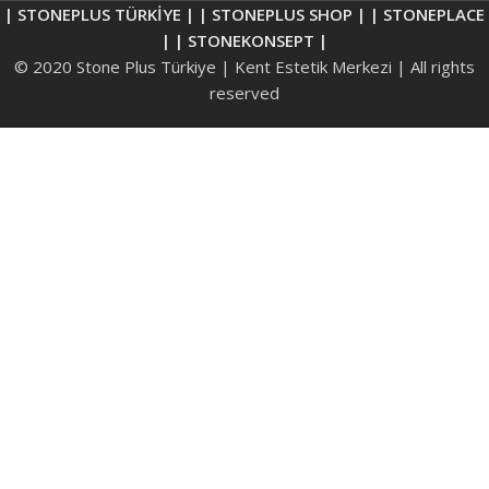
| STONEPLUS TÜRKİYE |
| STONEPLUS SHOP |
| STONEPLACE
|
| STONEKONSEPT |
© 2020 Stone Plus Türkiye | Kent Estetik Merkezi | All rights
reserved