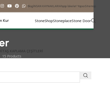
Blog
İNSAN KAYNAKLARI
Ahşap İskelet Yapısı
Sitemap
StoneShop
Stoneplace
Stone Door
im Kur
er
RI
TAŞ KAPLAMA ÇEŞITLERI
15 Products