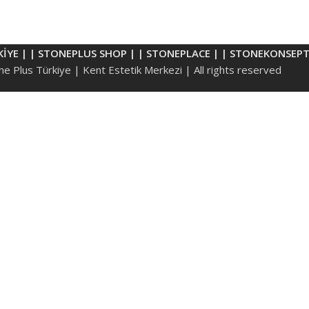
KİYE |
| STONEPLUS SHOP |
| STONEPLACE |
| STONEKONSEPT
e Plus Türkiye | Kent Estetik Merkezi | All rights reserved