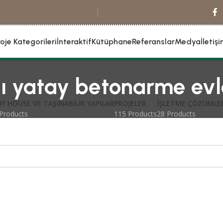
roje Kategorileri
İnteraktif
Kütüphane
Referanslar
Medya
İletiş
lı yatay betonarme evl
NY HOUSE VE TAŞINABILIR YAPILAR
PROJELER
İŞLETME ÇÖZÜMLE
Products
115 Products
28 Products